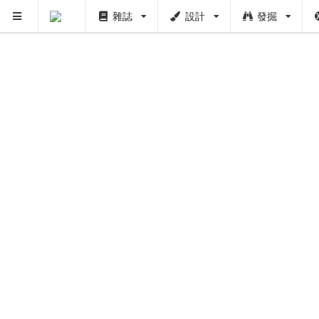
雜誌
設計
發掘