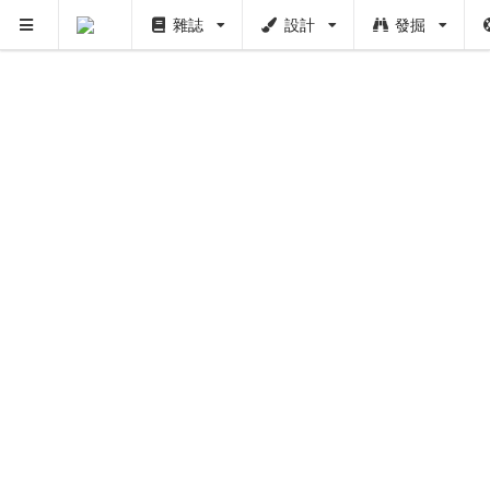
雜誌
設計
發掘