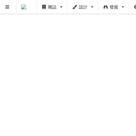
雜誌
設計
發掘