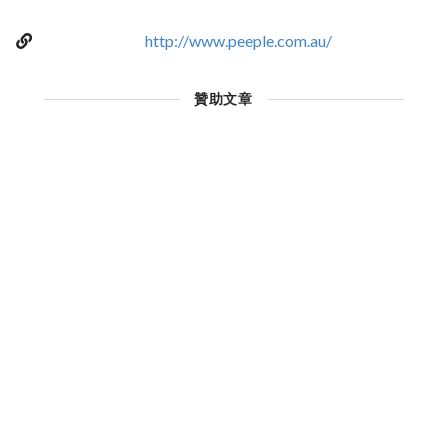
http://www.peeple.com.au/
贊助文章