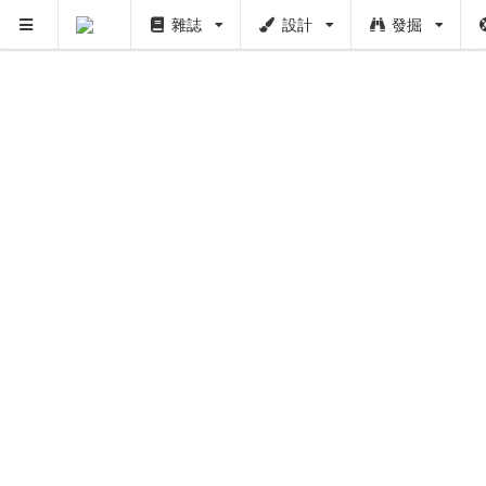
雜誌
設計
發掘