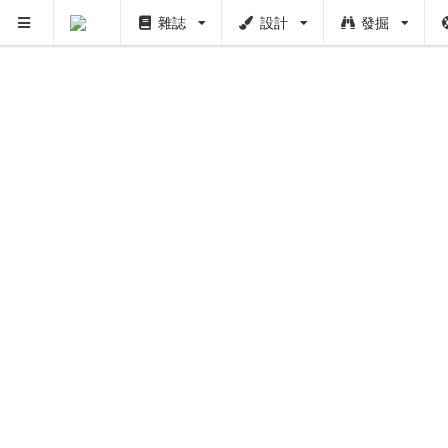
雜誌
設計
發掘