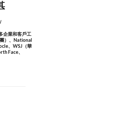
其
」
為許多企業和客戶工
）、National
ocle、WSJ（華
th Face、