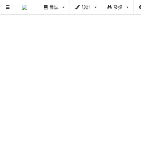
雜誌
設計
發掘