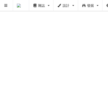
雜誌
設計
發掘