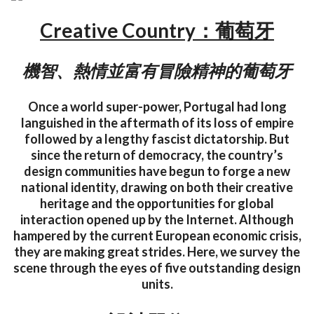
Creative Country：葡萄牙
機智、熱情並富有冒險精神的葡萄牙
Once a world super-power, Portugal had long
languished in the aftermath of its loss of empire
followed by a lengthy fascist dictatorship. But
since the return of democracy, the country’s
design communities have begun to forge a new
national identity, drawing on both their creative
heritage and the opportunities for global
interaction opened up by the Internet. Although
hampered by the current European economic crisis,
they are making great strides. Here, we survey the
scene through the eyes of five outstanding design
units.