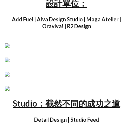
設計單位：
Add Fuel | Alva Design Studio | Maga Atelier |
Oraviva! | R2 Design
Studio：截然不同的成功之道
Detail Design | Studio Feed