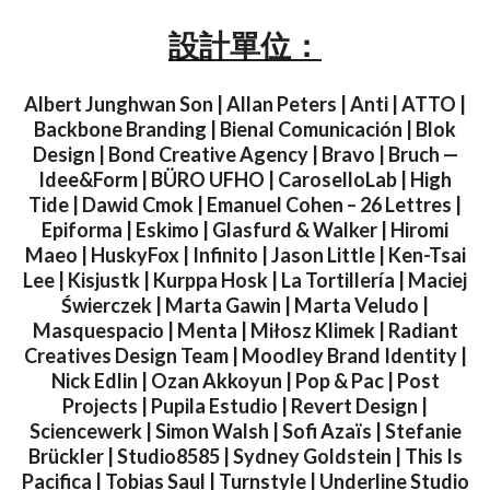
設計單位：
Albert Junghwan Son | Allan Peters | Anti | ATTO |
Backbone Branding | Bienal Comunicación | Blok
Design | Bond Creative Agency | Bravo | Bruch —
Idee&Form | BÜRO UFHO | CaroselloLab | High
Tide | Dawid Cmok | Emanuel Cohen – 26 Lettres |
Epiforma | Eskimo | Glasfurd & Walker | Hiromi
Maeo | HuskyFox | Infinito | Jason Little | Ken-Tsai
Lee | Kisjustk | Kurppa Hosk | La Tortillería | Maciej
Świerczek | Marta Gawin | Marta Veludo |
Masquespacio | Menta | Miłosz Klimek | Radiant
Creatives Design Team | Moodley Brand Identity |
Nick Edlin | Ozan Akkoyun | Pop & Pac | Post
Projects | Pupila Estudio | Revert Design |
Sciencewerk | Simon Walsh | Sofi Azaïs | Stefanie
Brückler | Studio8585 | Sydney Goldstein | This Is
Pacifica | Tobias Saul | Turnstyle | Underline Studio