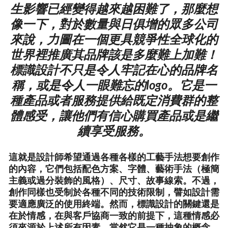
生影響已經變得越來越困難了，那麼想
像一下，對於數量與日俱增的眾多公司
來說，力圖在一個更具競爭性全球化的
世界裡推廣其品牌該是多麼難上加難！
標識設計不只是令人牢記在心的品牌名
稱，或是令人一眼難忘的logo。它是一
種產品或者服務提供給既定消費群的整
體感受，讓他們有信心購買產品或是繼
續享受服務。
這就是設計師希望通過各種各樣的工藝手法想要創作
的內容，它們包括配色方案、字體、藝術手法（極簡
主義或過分裝飾的風格）、尺寸、故事線索。不過，
創作同樣也受制於各種不同的技術限制，譬如設計需
要適應廣泛的使用終端。然而，標識設計的關鍵還是
在於情感，在與客戶協商一致的前提下，這種情感必
須來源於上述所有因素，當然它是一種抽象的概念。