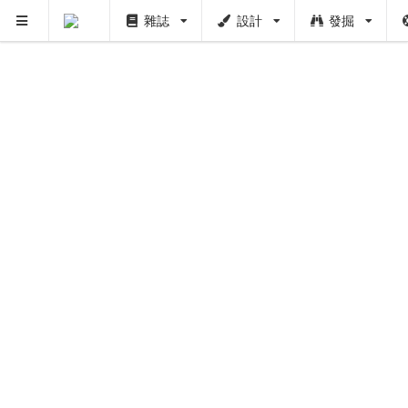
雜誌
設計
發掘