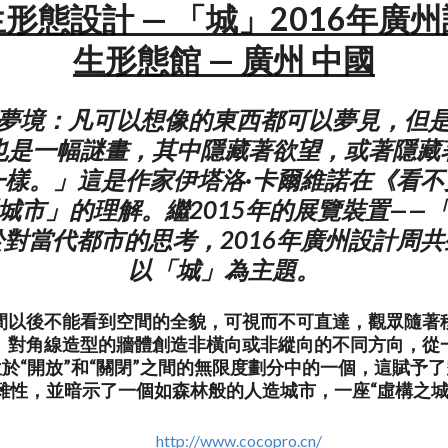
形態設計 — 「城」2016年廣
生形態館 — 廣州 中國
夢境：凡可以想像的東西都可以夢見，但
也是一幅謎畫，其中隱藏著欲望，或著隱藏
一樣。」這是作家伊塔洛·卡爾維諾在《看不
城市」的理解。繼2015年的展覽裝置——
對當代都市的思考，2016年廣州設計周
以「城」為主題。
間以後不能看到空間的全貌，可視而不可直達，觀眾隨著
。對角線造型的牆體創造非橫向或非縱向的不同方向，從
於“開放”和“關閉”之間的無限度劃分中的一個，這賦予
雜性，並暗示了一個如森林般的人造城市，一座“虛構之城
http://www.cocopro.cn/