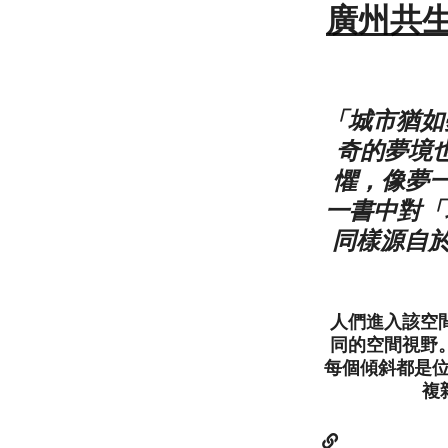
廣州共生
「城市猶如
奇的夢境
懼，像夢
一書中對「
同樣源自於
人們進入該空
同的空間視野
每個傾斜都是位
複