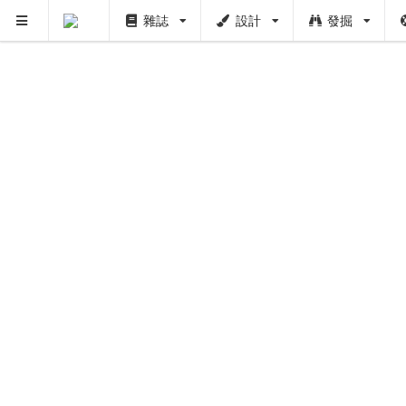
雜誌
設計
發掘