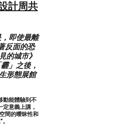
州設計周共
是，即使最離
著反面的恐
見的城市》
「霾」之後，
共生形態展館
移動能體驗到不
一定意義上講，
了空間的曖昧性和
”。