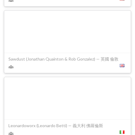
Sawdust (Jonathan Quainton & Rob Gonzalez) — 英國 倫敦
Leonardoworx (Leonardo Betti) — 義大利 佛羅倫斯