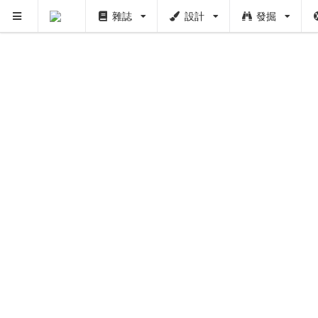
雜誌
設計
發掘