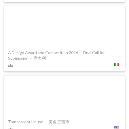
A’Design Award and Competition 2026 — Final Call for
Submission — 意大利
Transparent House — 美國 三藩市