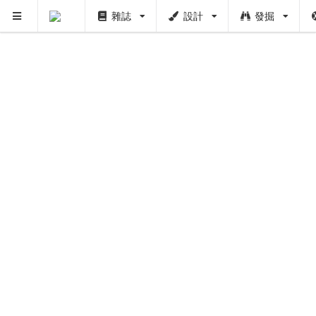
雜誌
設計
發掘