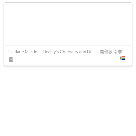
Haldane Martin — Healey’s Cheesery and Deli — 開普敦 南非