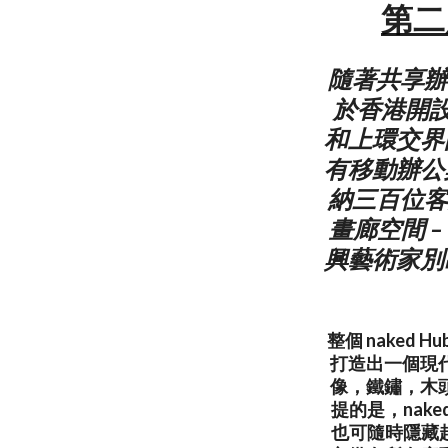
第二
隨著共享辦
於香港開設
和上環交界
有移動辦公
納三百位客
畫廊空間 – 
興藝術家別
整個 naked
打造出一個現
像，鐵鏽，木
提的是，nak
也可隨時隱藏起