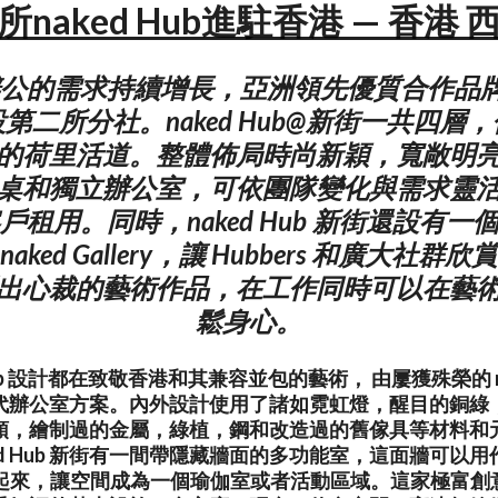
所naked Hub進駐香港 — 香港 
公的需求持續增長，亞洲領先優質合作品牌 nak
第二所分社。naked Hub@新街一共四層
的荷里活道。整體佈局時尚新穎，寬敞明
桌和獨立辦公室，可依團隊變化與需求靈
戶租用。同時，naked Hub 新街還設有一
naked Gallery，讓 Hubbers 和廣大社
出心裁的藝術作品，在工作同時可以在藝
鬆身心。
 Hub 設計都在致敬香港和其兼容並包的藝術， 由屢獲殊榮的 n
代辦公室方案。內外設計使用了諸如霓虹燈，醒目的銅綠
頭，繪制過的金屬，綠植，鋼和改造過的舊傢具等材料和
ed Hub 新街有一間帶隱藏牆面的多功能室，這面牆可以
來，讓空間成為一個瑜伽室或者活動區域。這家極富創意的 n