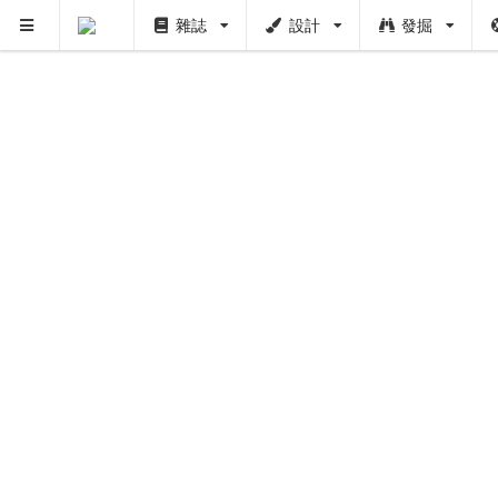
雜誌
設計
發掘