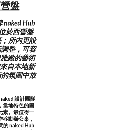
西營盤
ed Hub
，位於西營盤
亮；所内更設
活調整，可容
個雅緻的藝術
群欣賞來自本地新
術的氛圍中放
aked 設計團隊
，當地特色的圖
元素。最值得一
用作移動辦公桌，
aked Hub