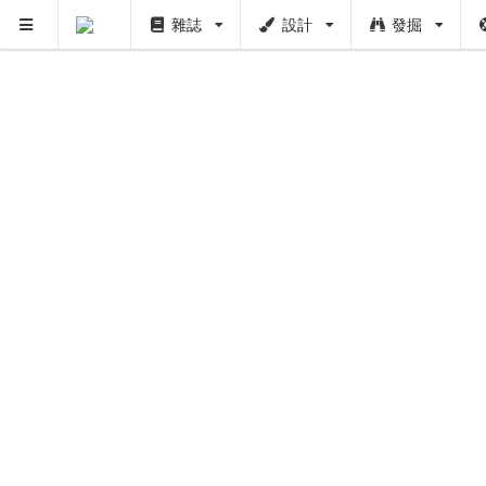
雜誌
設計
發掘