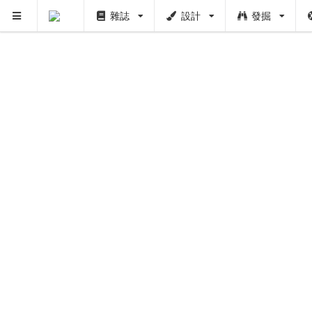
雜誌
設計
發掘