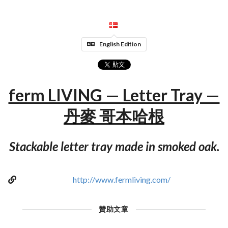
English Edition
ferm LIVING — Letter Tray —
丹麥 哥本哈根
Stackable letter tray made in smoked oak.
http://www.fermliving.com/
贊助文章