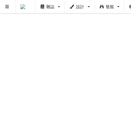
雜誌
設計
發掘