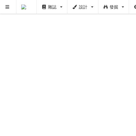
雜誌
設計
發掘