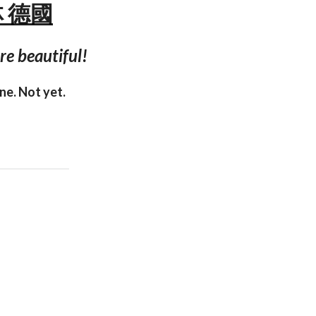
柏林 德國
re beautiful!
one. Not yet.