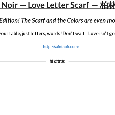
t Noir — Love Letter Scarf — 
 Edition! The Scarf and the Colors are even mo
our table, just letters, words! Don’t wait... Love isn’t g
http://saintnoir.com/
贊助文章