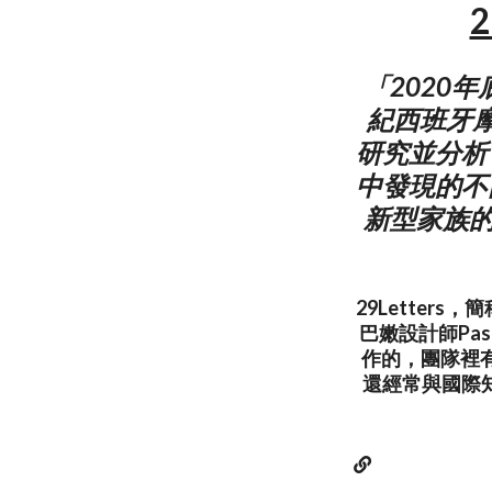
2
「2020
紀西班牙摩
研究並分析
中發現的不
新型家族的
29Letter
巴嫩設計師Pa
作的，團隊裡
還經常與國際