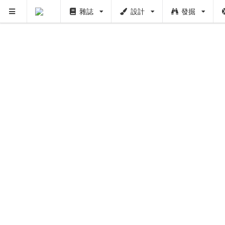
雜誌
設計
發掘