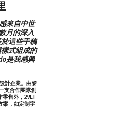
德里
靈感來自中世
了數月的深入
基於這些手稿
種樣式組成的
do是我感興
字體設計企業。由黎
由一支合作團隊創
售外，29LT
方案，如定制字