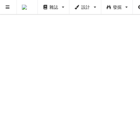
雜誌
設計
發掘