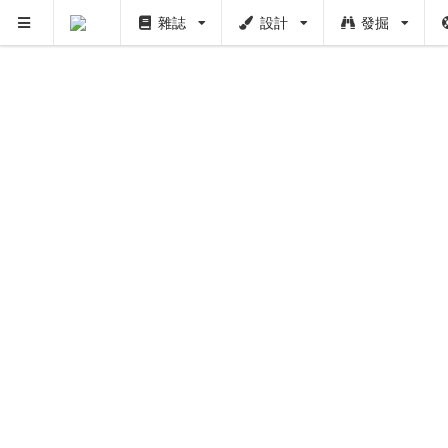
雜誌
設計
發掘