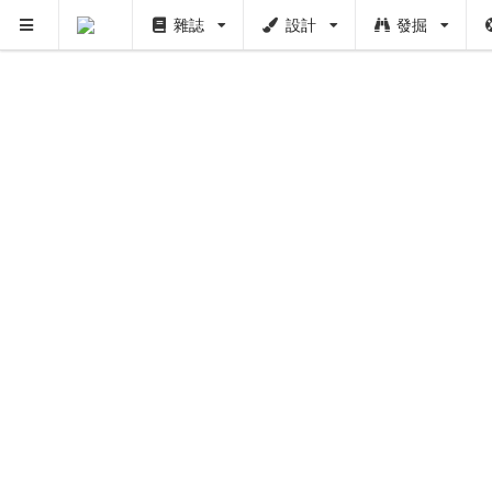
雜誌
設計
發掘