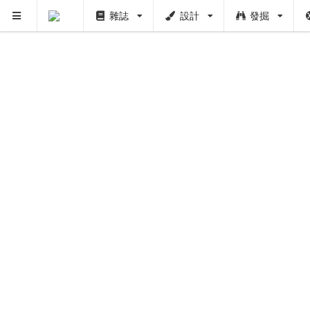
雜誌
設計
發掘