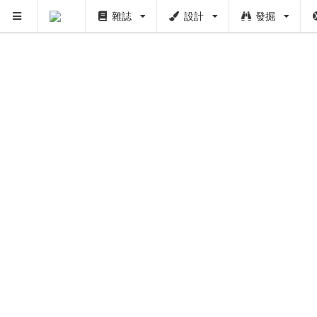
雜誌
設計
發掘