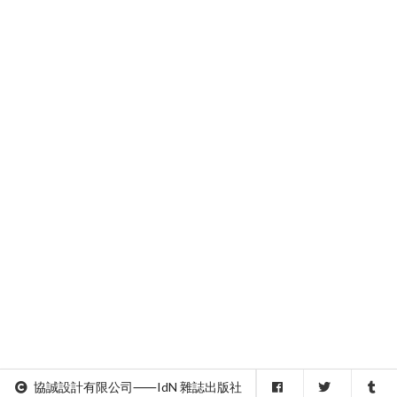
協誠設計有限公司⸺IdN 雜誌出版社