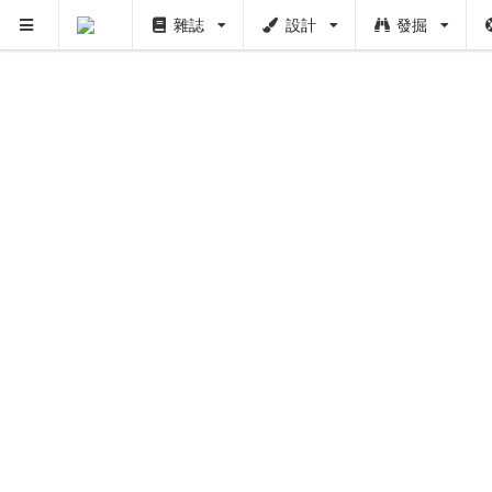
雜誌
設計
發掘