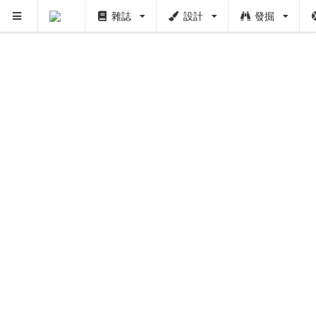
雜誌
設計
發掘