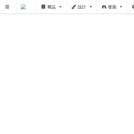
雜誌
設計
發掘