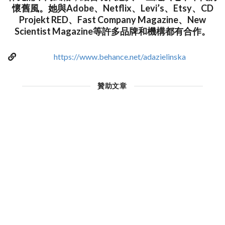
懷舊風。她與Adobe、Netflix、Levi’s、Etsy、CD
Projekt RED、Fast Company Magazine、New
Scientist Magazine等許多品牌和機構都有合作。
https://www.behance.net/adazielinska
贊助文章