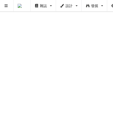
雜誌
設計
發掘