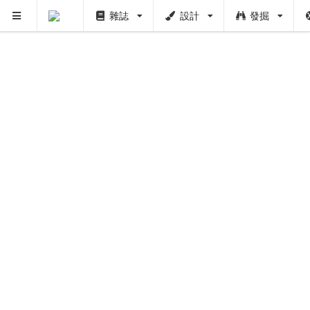
雜誌
設計
發掘