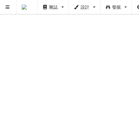
雜誌
設計
發掘