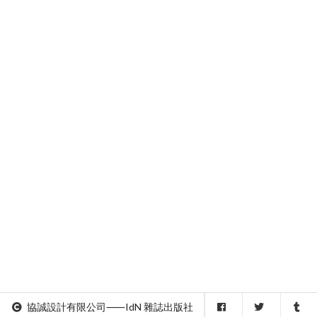
協誠設計有限公司⸺IdN 雜誌出版社