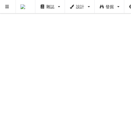
雜誌
設計
發掘