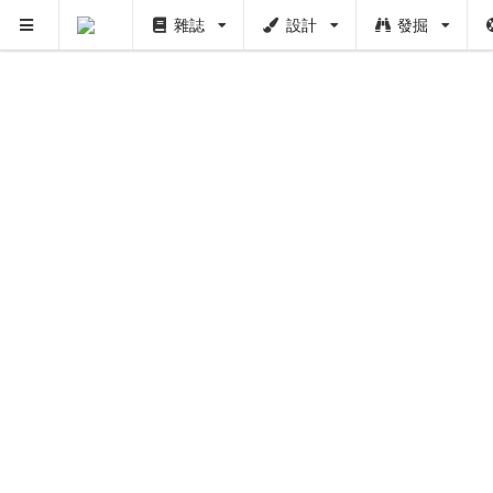
雜誌
設計
發掘