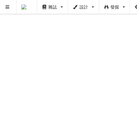
雜誌
設計
發掘