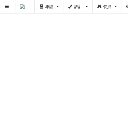
雜誌
設計
發掘