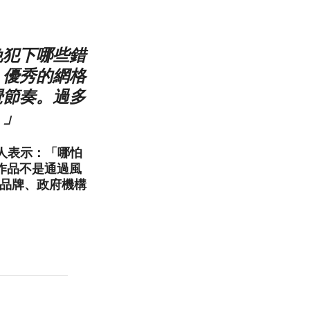
免犯下哪些錯
，優秀的網格
覺節奏。過多
。」
言人表示：「哪怕
作品不是通過風
侈品牌、政府機構