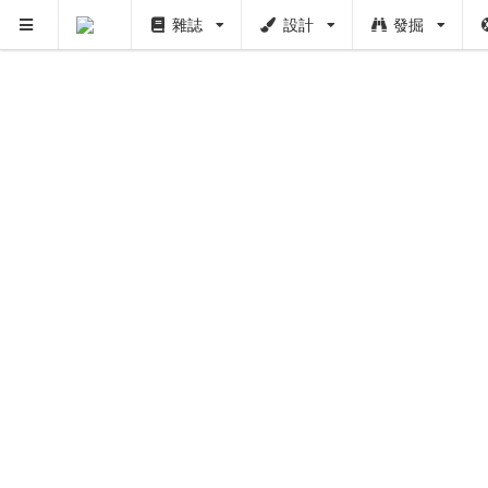
雜誌
設計
發掘