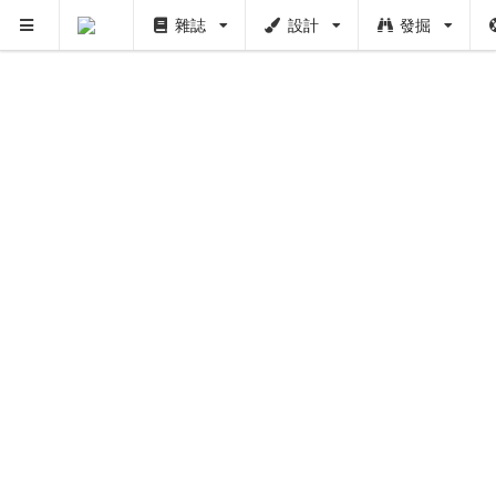
雜誌
設計
發掘