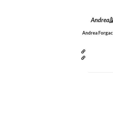
Andr
Andrea F