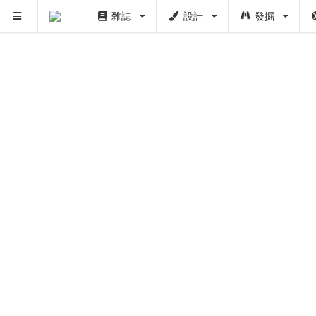
雜誌
設計
發掘