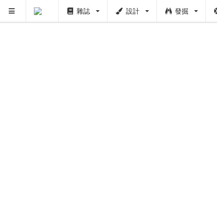
雜誌
設計
發掘