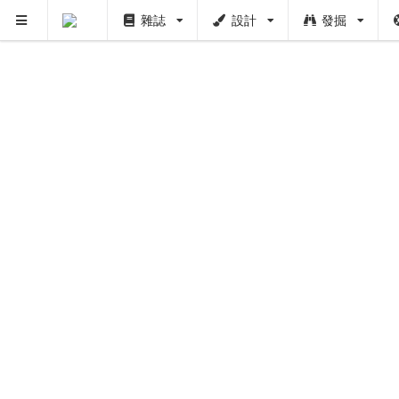
雜誌
設計
發掘