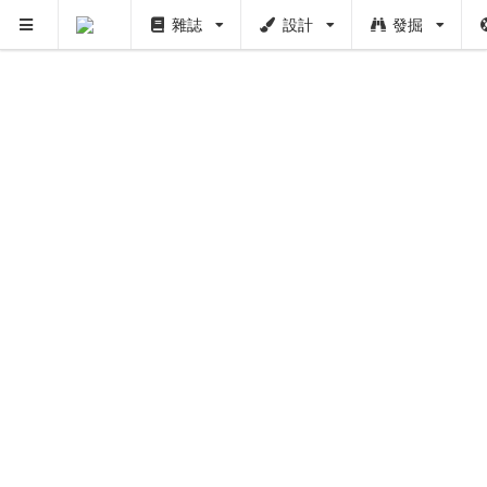
雜誌
設計
發掘