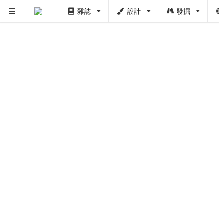
雜誌
設計
發掘