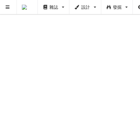
雜誌
設計
發掘