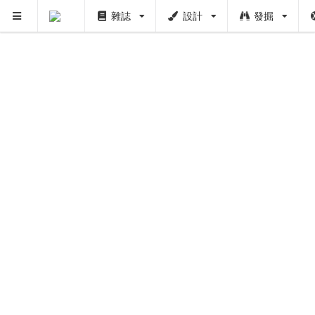
雜誌
設計
發掘