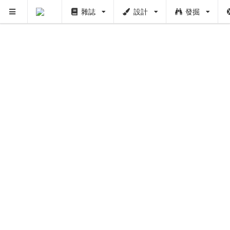
雜誌
設計
發掘