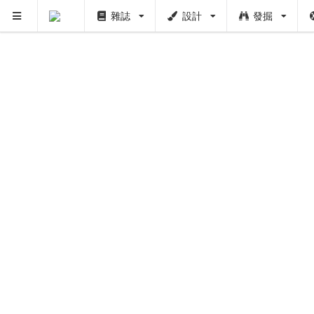
雜誌
設計
發掘