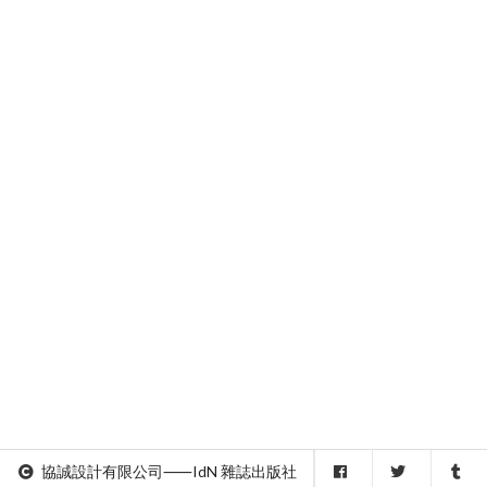
協誠設計有限公司⸺IdN 雜誌出版社