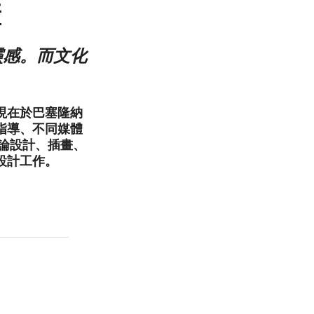
牙
靈感。而文化
辦人，現在於巴塞隆納
指導、不同媒體
論設計、插畫、
設計工作。