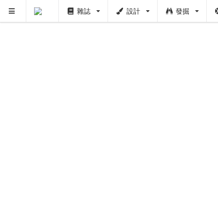
雜誌
設計
發掘