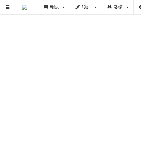
雜誌
設計
發掘