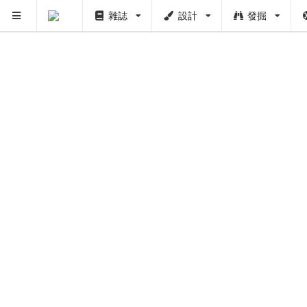
雜誌
設計
發掘