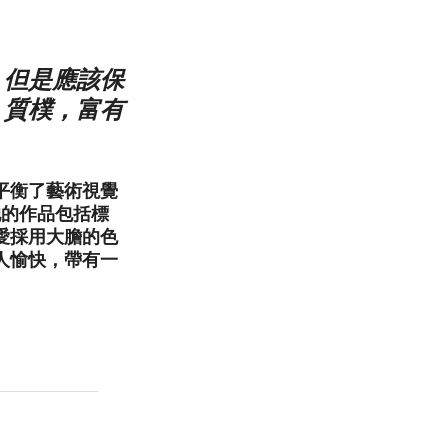
。但是應該保
、質樸，富有
她平衡了藝術視覺
她的作品包括標
愛採用大膽的色
人愉快，帶有一