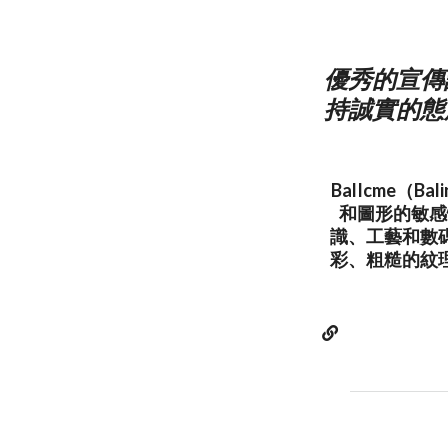
優秀的宣傳
持誠實的態
BalIcme
和圖形的敏感
識、工藝和數
彩、粗糙的紋