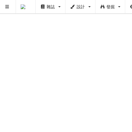
雜誌
設計
發掘