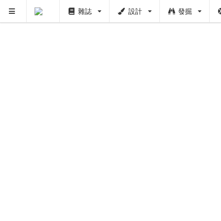
雜誌
設計
發掘